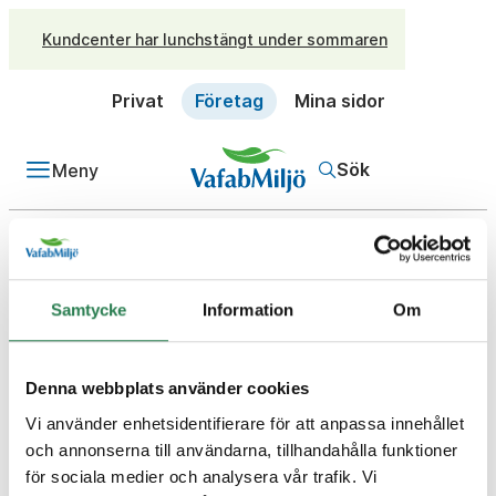
Kundcenter har lunchstängt under sommaren
Privat
Företag
Mina sidor
Sök
Meny
/
Företag
Frågor och svar
Fråga
Varför inför ni automatisk
Samtycke
Information
Om
debitering för företag på
återbruket?
Denna webbplats använder cookies
Svar
Vi använder enhetsidentifierare för att anpassa innehållet
Svar:
Det nya systemet blir helt enkelt mer rättvist
och annonserna till användarna, tillhandahålla funktioner
mot alla och vi tror att det kommer bidra till minskad
för sociala medier och analysera vår trafik. Vi