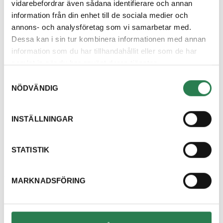
köbildning och ökad miljönytta när fler kunder åker
vidarebefordrar även sådana identifierare och annan
information från din enhet till de sociala medier och
med mer avfall färre gånger.
annons- och analysföretag som vi samarbetar med.
Dessa kan i sin tur kombinera informationen med annan
information som du har tillhandahållit eller som de har
Hittar du inte svar
samlat in när du har använt deras tjänster.
Samtyckesval
på din fråga?
NÖDVÄNDIG
Välkommen att kontakta oss, vi finns här för
INSTÄLLNINGAR
att hjälpa dig och svara på dina frågor.
Kontakta oss
STATISTIK
MARKNADSFÖRING
Om oss