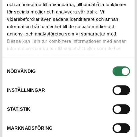
och annonserna till användarna, tillhandahålla funktioner
för sociala medier och analysera vår trafik. Vi
Med detta menar vi alltså att om du använder ett
vidarebefordrar även sådana identifierare och annan
fordon som har en tjänstevikt som är högre än 3,5
information från din enhet till de sociala medier och
ton så är återbruket inte den plats du kan lämna
annons- och analysföretag som vi samarbetar med.
avfall på. Då hänvisar vi istället till våra
Dessa kan i sin tur kombinera informationen med annan
avfallsanläggningar.
information som du har tillhandahållit eller som de har
samlat in när du har använt deras tjänster.
Samtyckesval
NÖDVÄNDIG
Hittar du inte svar
på din fråga?
INSTÄLLNINGAR
Välkommen att kontakta oss, vi finns här för
STATISTIK
att hjälpa dig och svara på dina frågor.
Kontakta oss
MARKNADSFÖRING