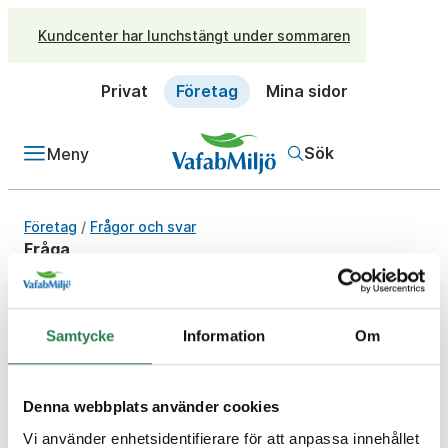
Kundcenter har lunchstängt under sommaren
Privat
Företag
Mina sidor
Sök
Meny
/
Företag
Frågor och svar
Fråga
Varför har ni en
viktbegränsning på max
Samtycke
Information
Om
3,5 ton för fordon som
besöker återbruket?
Denna webbplats använder cookies
Svar
Vi använder enhetsidentifierare för att anpassa innehållet
På Återbruket gäller en viktbegränsning om 3,5 ton.